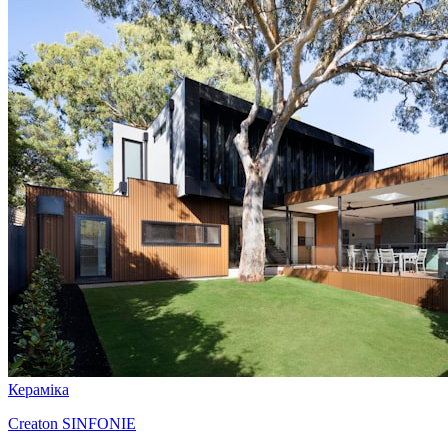
Кераміка
Creaton SINFONIE