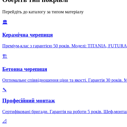
Перейдіть до каталогу за типом матеріалу
🏛️
Керамічна черепиця
Преміум-клас з гарантією 50 років. Моделі: TITANIA, FUT
🏗️
Бетонна черепиця
Оптимальне співвідношення ціни та якості. Гарантія 30 рок
🔧
Професійний монтаж
Сертифіковані бригади. Гарантія на роботи 5 років. Шеф-монта
📐