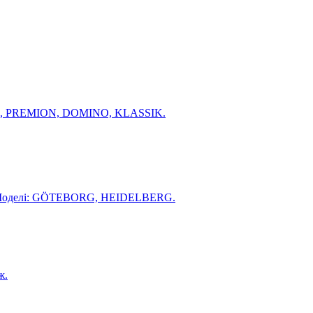
URA, PREMION, DOMINO, KLASSIK.
ів. Моделі: GÖTEBORG, HEIDELBERG.
ж.