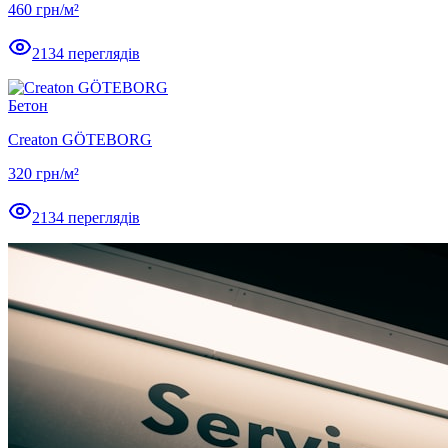
460
грн/м²
2134
переглядів
Бетон
Creaton GÖTEBORG
320
грн/м²
2134
переглядів