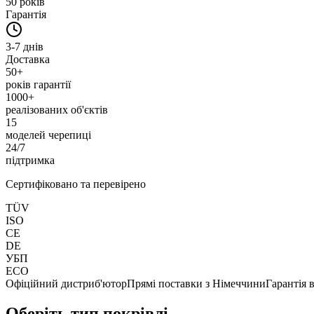
50 років
Гарантія
3-7 днів
Доставка
50+
років гарантії
1000
+
реалізованих об'єктів
15
моделей черепиці
24/7
підтримка
Сертифіковано та перевірено
TÜV
ISO
CE
DE
УБП
ECO
Офіційний дистриб'ютор
Прямі поставки з Німеччини
Гарантія 
Оберіть тип покрівлі