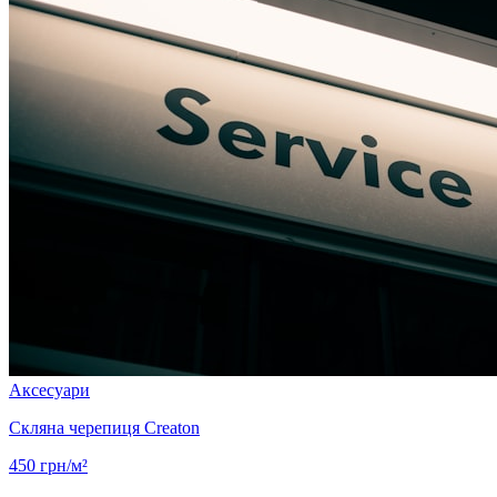
Аксесуари
Скляна черепиця Creaton
450
грн/м²