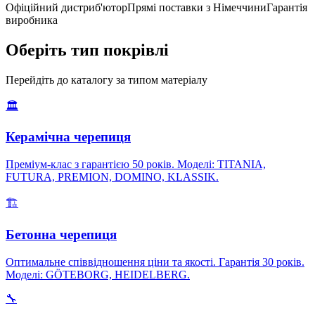
Офіційний дистриб'ютор
Прямі поставки з Німеччини
Гарантія
виробника
Оберіть тип покрівлі
Перейдіть до каталогу за типом матеріалу
🏛️
Керамічна черепиця
Преміум-клас з гарантією 50 років. Моделі: TITANIA,
FUTURA, PREMION, DOMINO, KLASSIK.
🏗️
Бетонна черепиця
Оптимальне співвідношення ціни та якості. Гарантія 30 років.
Моделі: GÖTEBORG, HEIDELBERG.
🔧