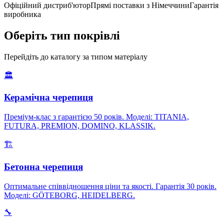
Офіційний дистриб'ютор
Прямі поставки з Німеччини
Гарантія
виробника
Оберіть тип покрівлі
Перейдіть до каталогу за типом матеріалу
🏛️
Керамічна черепиця
Преміум-клас з гарантією 50 років. Моделі: TITANIA,
FUTURA, PREMION, DOMINO, KLASSIK.
🏗️
Бетонна черепиця
Оптимальне співвідношення ціни та якості. Гарантія 30 років.
Моделі: GÖTEBORG, HEIDELBERG.
🔧