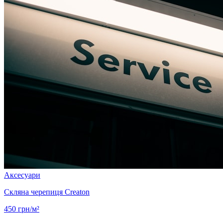
Аксесуари
Скляна черепиця Creaton
450
грн/м²